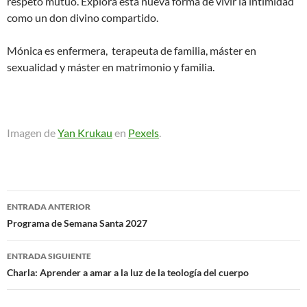
respeto mutuo. Explora esta nueva forma de vivir la intimidad
como un don divino compartido.
Mónica es enfermera, terapeuta de familia, máster en
sexualidad y máster en matrimonio y familia.
Imagen de
Yan Krukau
en
Pexels
.
Navegación
ENTRADA ANTERIOR
de
Programa de Semana Santa 2027
entradas
ENTRADA SIGUIENTE
Charla: Aprender a amar a la luz de la teología del cuerpo