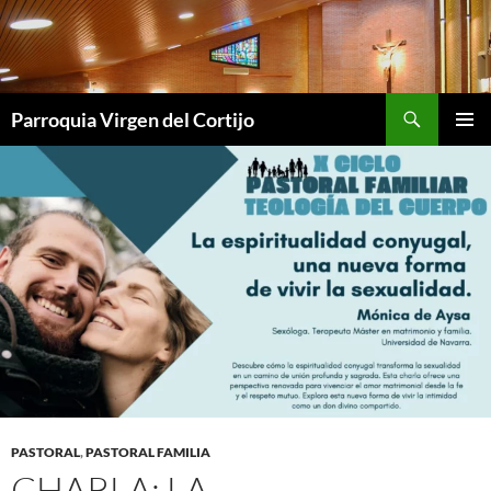
Saltar
al
contenido
Buscar
Parroquia Virgen del Cortijo
MENÚ
PRINCI
PASTORAL
,
PASTORAL FAMILIA
CHARLA: LA