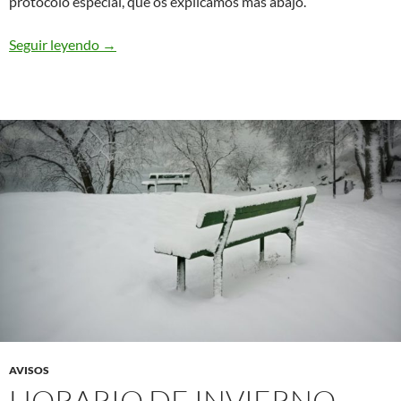
protocolo especial, que os explicamos más abajo.
Catequesis para niños y adolescentes 2020
Seguir leyendo
→
AVISOS
HORARIO DE INVIERNO