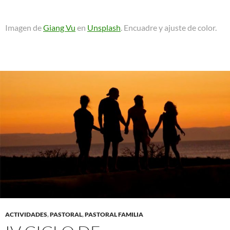
Imagen de
Giang Vu
en
Unsplash
. Encuadre y ajuste de color.
ACTIVIDADES
,
PASTORAL
,
PASTORAL FAMILIA