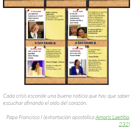
Cada crisis esconde una buena noticia que hay que saber
escuchar afinando el oído del corazón.
Papa Francisco I (exhortación apostólica
Amoris Laetitia
,
232
)