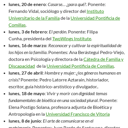
lunes, 20 de enero
:
Casarse… ¿para qué?
. Ponente:
Fernando Vidal, sociólogo y director del
Instituto
Universitario de la Familia
de la
Universidad Pontificia de
Comillas
.
lunes, 3 de febrero
:
El perdón
. Ponente: Filipa
Cunha, presidenta del
TwoWings Institute
.
lunes, 16 de marzo
:
Reconocer y cultivar la espiritualidad de
los hijos en la familia
. Ponentes: Ana Berástegui Pedro-Viejo,
doctora en Psicología y directora de la
Cátedra de Familia y
Discapacidad
de la
Universidad Pontificia de Comillas
.
lunes, 27 de abril
:
Hombre y mujer: ¿los géneros humanos en
crisis?
Ponente: Pedro Latorre Aztarain, historiador,
escritor, guía histórico-arstístico y divulgador..
lunes, 18 de mayo
:
Vivir y morir con dignidad: temas
fundamentales de bioética en una sociedad plural
. Ponente:
Elena Postigo Solana, profesora adjunta de Bioética y
Antropología en la
Universidad Francisco de Vitoria
lunes, 8 de junio
:
El arte de comunicarse en el
matrimonio
. Ponentes: Juan Pardo de Santayana, director