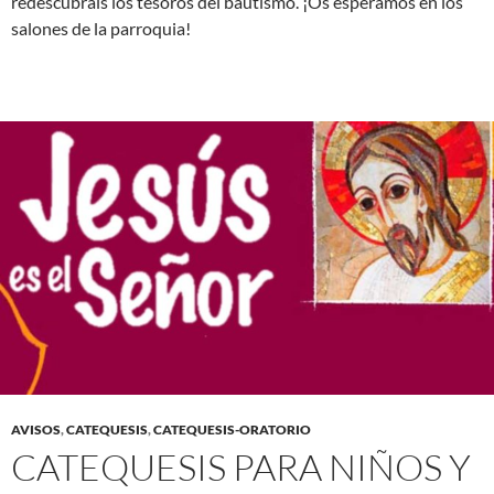
redescubráis los tesoros del bautismo. ¡Os esperamos en los
salones de la parroquia!
AVISOS
,
CATEQUESIS
,
CATEQUESIS-ORATORIO
CATEQUESIS PARA NIÑOS Y