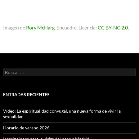
Imagen de
Rory McHarg
. Encuadre. Licencia:
CC BY-NC 2.0
.
Buscar:
ENTRADAS RECIENTES
Vídeo: La espiritualidad conyugal, una nueva forma de vivir la
sexualidad
Horario de verano 2026
Inscripciones para la visita del papa a Madrid