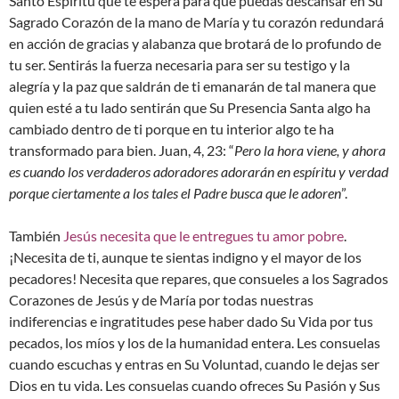
Santo Espíritu que te espera para que puedas descansar en Su
Sagrado Corazón de la mano de María y tu corazón redundará
en acción de gracias y alabanza que brotará de lo profundo de
tu ser. Sentirás la fuerza necesaria para ser su testigo y la
alegría y la paz que saldrán de ti emanarán de tal manera que
quien esté a tu lado sentirán que Su Presencia Santa algo ha
cambiado dentro de ti porque en tu interior algo te ha
transformado para bien. Juan, 4, 23: “
Pero la hora viene, y ahora
es cuando los verdaderos adoradores adorarán en espíritu y verdad
porque ciertamente a los tales el Padre busca que le adoren
”.
También
Jesús necesita que le entregues tu amor pobre
.
¡Necesita de ti, aunque te sientas indigno y el mayor de los
pecadores! Necesita que repares, que consueles a los Sagrados
Corazones de Jesús y de María por todas nuestras
indiferencias e ingratitudes pese haber dado Su Vida por tus
pecados, los míos y los de la humanidad entera. Les consuelas
cuando escuchas y entras en Su Voluntad, cuando le dejas ser
Dios en tu vida. Les consuelas cuando ofreces Su Pasión y Sus