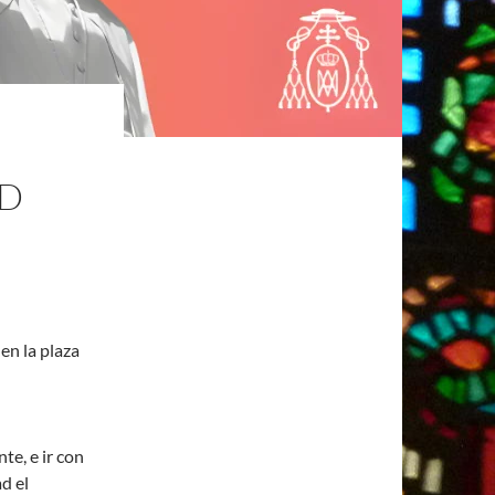
ID
en la plaza
te, e ir con
d el