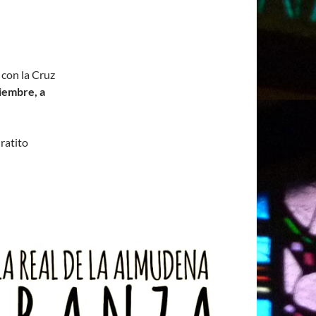
 con la Cruz
iembre, a
 ratito