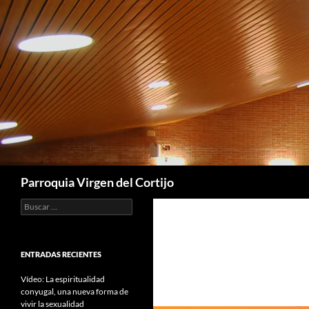
Saltar
al
contenido
Buscar
Parroquia Virgen del Cortijo
Buscar:
ENTRADAS RECIENTES
Vídeo: La espiritualidad
conyugal, una nueva forma de
vivir la sexualidad