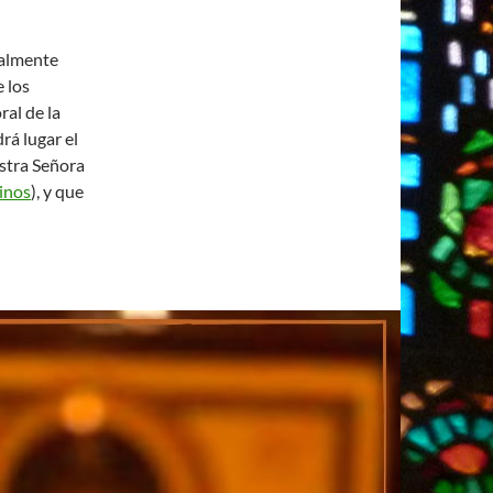
ialmente
e los
ral de la
rá lugar el
estra Señora
inos
), y que