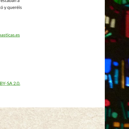
 estaban a
tó y queréis
asticas.es
BY-SA 2.0.