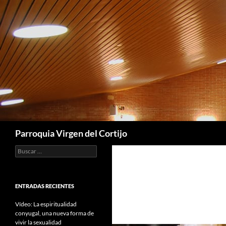
Saltar
al
contenido
Buscar
Parroquia Virgen del Cortijo
Buscar:
ENTRADAS RECIENTES
Vídeo: La espiritualidad
conyugal, una nueva forma de
vivir la sexualidad