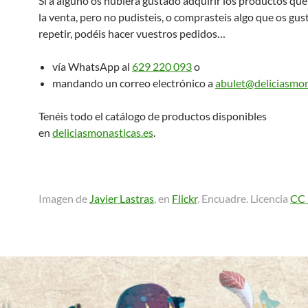
Si a alguno os hubiera gustado adquirir los productos que
la venta, pero no pudisteis, o comprasteis algo que os gus
repetir, podéis hacer vuestros pedidos…
vía WhatsApp al
629 220 093
o
mandando un correo electrónico a
abulet@deliciasmon
Tenéis todo el catálogo de productos disponibles
en
deliciasmonasticas.es
.
Imagen de
Javier Lastras
, en
Flickr
. Encuadre. Licencia
CC 