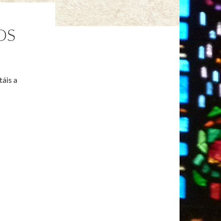
OS
táis a