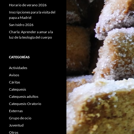
Horario de verano 2026
Inscripciones para la visita del
papa a Madrid
San Isidro 2026
Charla: Aprender a amar a la
luz de la teología del cuerpo
CATEGORÍAS
Actividades
Avisos
Cáritas
Catequesis
Catequesis adultos
Catequesis-Oratorio
Externas
Grupo de ocio
Juventud
Otros