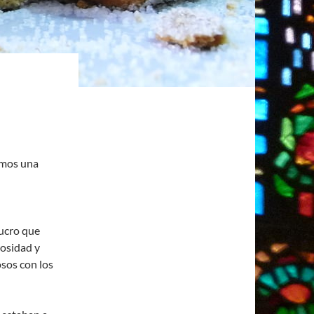
imos una
lucro que
rosidad y
osos con los