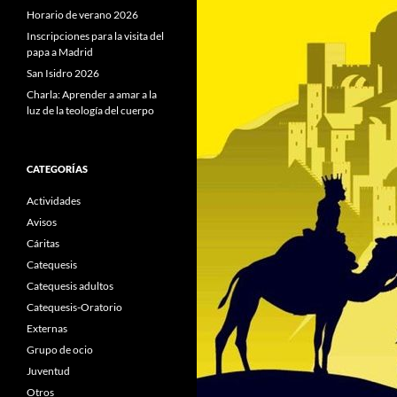
Horario de verano 2026
Inscripciones para la visita del
papa a Madrid
San Isidro 2026
Charla: Aprender a amar a la
luz de la teología del cuerpo
CATEGORÍAS
Actividades
Avisos
Cáritas
Catequesis
Catequesis adultos
Catequesis-Oratorio
Externas
Grupo de ocio
Juventud
Otros