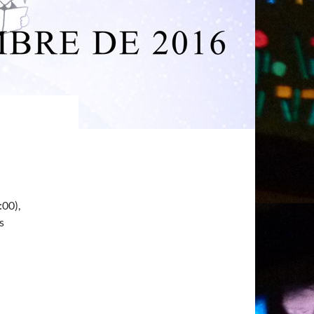
:00),
s