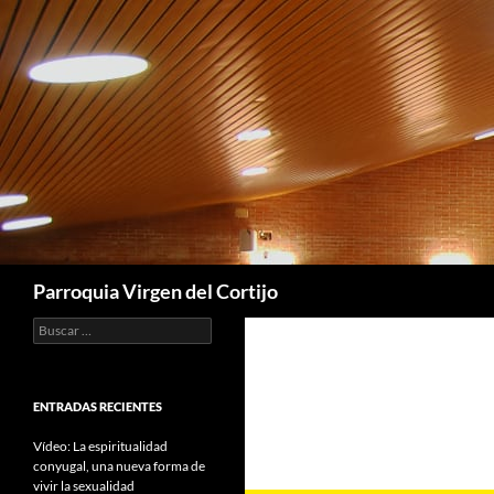
Saltar
al
contenido
Buscar
Parroquia Virgen del Cortijo
Buscar:
ENTRADAS RECIENTES
Vídeo: La espiritualidad
conyugal, una nueva forma de
vivir la sexualidad