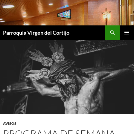
Saltar
al
contenido
Buscar
Parroquia Virgen del Cortijo
MENÚ
PRINCI
AVISOS
PROGRAMA DE SEMANA