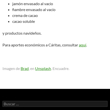
jamón envasado al vacío
fiambre envasado al vacío
crema de cacao
cacao soluble
y productos navideños.
Para aportes económicos a Cáritas, consultar
aquí
.
Imagen de
Brad
, en
Unsplash
. Encuadre.
Buscar: