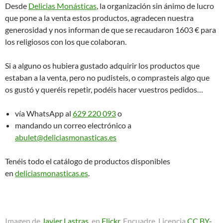
Desde
Delicias Monásticas
, la organización sin ánimo de lucro
que pone a la venta estos productos, agradecen nuestra
generosidad y nos informan de que se recaudaron 1603 € para
los religiosos con los que colaboran.
Si a alguno os hubiera gustado adquirir los productos que
estaban a la venta, pero no pudisteis, o comprasteis algo que
os gustó y queréis repetir, podéis hacer vuestros pedidos…
vía WhatsApp al
629 220 093
o
mandando un correo electrónico a
abulet@deliciasmonasticas.es
Tenéis todo el catálogo de productos disponibles
en
deliciasmonasticas.es
.
Imagen de
Javier Lastras
, en
Flickr
. Encuadre. Licencia
CC BY-