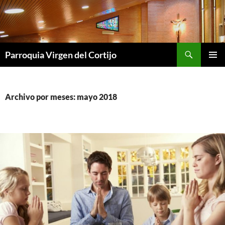
Saltar
al
contenido
Buscar
Parroquia Virgen del Cortijo
MENÚ
PRINCI
Archivo por meses: mayo 2018