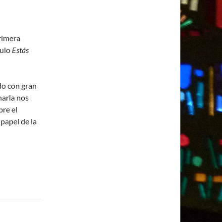
rimera
tulo
Estás
do con gran
harla nos
bre el
 papel de la