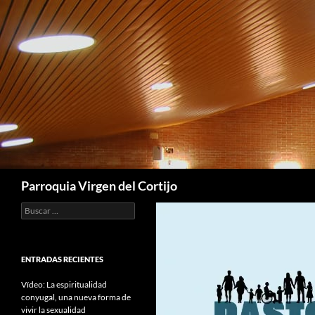
Saltar
al
contenido
Buscar
Parroquia Virgen del Cortijo
Buscar:
ENTRADAS RECIENTES
Vídeo: La espiritualidad
conyugal, una nueva forma de
vivir la sexualidad