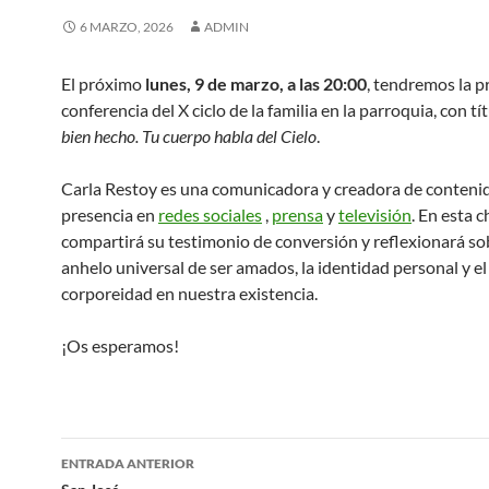
6 MARZO, 2026
ADMIN
El próximo
lunes, 9 de marzo, a las 20:00
, tendremos la p
conferencia del X ciclo de la familia en la parroquia, con tí
bien hecho. Tu cuerpo habla del Cielo
.
Carla Restoy es una comunicadora y creadora de conteni
presencia en
redes sociales
,
prensa
y
televisión
. En esta c
compartirá su testimonio de conversión y reflexionará so
anhelo universal de ser amados, la identidad personal y el
corporeidad en nuestra existencia.
¡Os esperamos!
Navegación
ENTRADA ANTERIOR