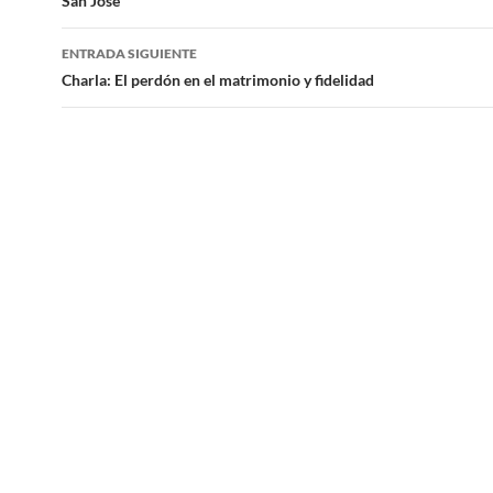
de
San José
entradas
ENTRADA SIGUIENTE
Charla: El perdón en el matrimonio y fidelidad