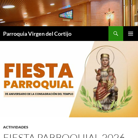
Saltar
al
contenido
Buscar
Parroquia Virgen del Cortijo
MENÚ
PRINCI
ACTIVIDADES
FIESTA PARROQUIAL 2026