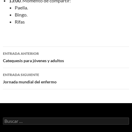
13:00
. Momento de compartir:
Paella.
Bingo.
Rifas
Navegación
ENTRADA ANTERIOR
de
Catequesis para jóvenes y adultos
entradas
ENTRADA SIGUIENTE
Jornada mundial del enfermo
Buscar: