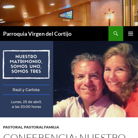
Saltar
al
contenido
Buscar
Parroquia Virgen del Cortijo
MENÚ
PRINCI
PASTORAL
,
PASTORAL FAMILIA
CONFERENCIA: NUESTRO