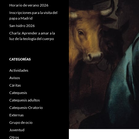
Horario de verano 2026
Inscripciones para la visita del
papa a Madrid
San Isidro 2026
Charla: Aprender a amar a la
luz de la teología del cuerpo
CATEGORÍAS
Actividades
Avisos
Cáritas
Catequesis
Catequesis adultos
Catequesis-Oratorio
Externas
Grupo de ocio
Juventud
Otros