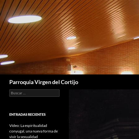
Saltar
al
contenido
Buscar
Parroquia Virgen del Cortijo
Buscar:
ENTRADAS RECIENTES
Vídeo: La espiritualidad
conyugal, una nueva forma de
vivir la sexualidad