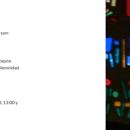
 son:
oquia.
Solemnidad
0, 13:00 y