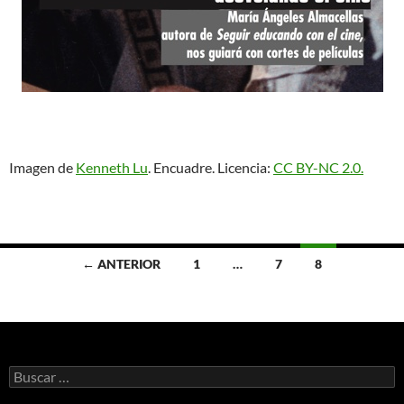
Imagen de
Kenneth Lu
. Encuadre. Licencia:
CC BY-NC 2.0.
Ir
← ANTERIOR
1
…
7
8
a
las
entradas
Buscar: