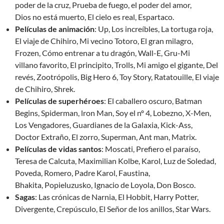
poder de la cruz, Prueba de fuego, el poder del amor,
Dios no está muerto, El cielo es real, Espartaco.
Películas de animación
: Up, Los increíbles, La tortuga roja,
El viaje de Chihiro, Mi vecino Totoro, El gran milagro,
Frozen, Cómo entrenar a tu dragón, Wall-E, Gru-Mi
villano favorito, El principito, Trolls, Mi amigo el gigante, Del
revés, Zootrópolis, Big Hero 6, Toy Story, Ratatouille, El viaje
de Chihiro, Shrek.
Películas de superhéroes
: El caballero oscuro, Batman
Begins, Spiderman, lron Man, Soy el nº 4, Lobezno, X-Men,
Los Vengadores, Guardianes de la Galaxia, Kick-Ass,
Doctor Extraño, El zorro, Superman, Ant man, Matrix.
Películas de vidas santos
: Moscati, Prefiero el paraíso,
Teresa de Calcuta, Maximilian Kolbe, Karol, Luz de Soledad,
Poveda, Romero, Padre Karol, Faustina,
Bhakita, Popieluzusko, Ignacio de Loyola, Don Bosco.
Sagas
: Las crónicas de Narnia, El Hobbit, Harry Potter,
Divergente, Crepúsculo, El Señor de los anillos, Star Wars.