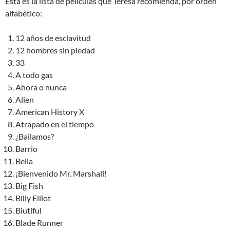
Ésta es la lista de películas que Teresa recomienda, por orden
alfabético:
12 años de esclavitud
12 hombres sin piedad
33
A todo gas
Ahora o nunca
Alien
American History X
Atrapado en el tiempo
¿Bailamos?
Barrio
Bella
¡Bienvenido Mr. Marshall!
Big Fish
Billy Elliot
Biutiful
Blade Runner